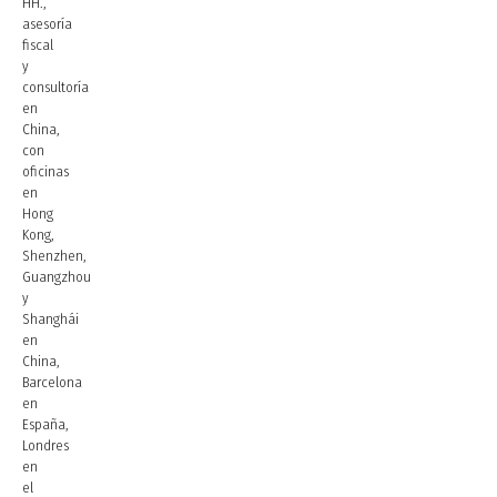
HH.,
asesoría
fiscal
y
consultoría
en
China,
con
oficinas
en
Hong
Kong,
Shenzhen,
Guangzhou
y
Shanghái
en
China,
Barcelona
en
España,
Londres
en
el