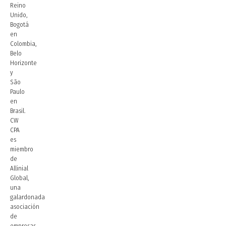
Reino
Unido,
Bogotá
en
Colombia,
Belo
Horizonte
y
São
Paulo
en
Brasil.
CW
CPA
es
miembro
de
Allinial
Global,
una
galardonada
asociación
de
empresas