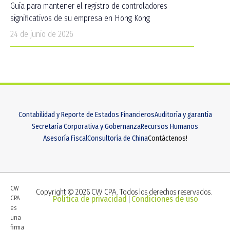
Guía para mantener el registro de controladores
significativos de su empresa en Hong Kong
24 de junio de 2026
Contabilidad y Reporte de Estados Financieros
Auditoría y garantía
Secretaría Corporativa y Gobernanza
Recursos Humanos
Asesoría Fiscal
Consultoría de China
Contáctenos!
CW
Copyright © 2026 CW CPA. Todos los derechos reservados.
CPA
Política de privacidad
Condiciones de uso
|
es
una
firma