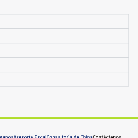
manos
Asesoría Fiscal
Consultoría de China
Contáctenos!