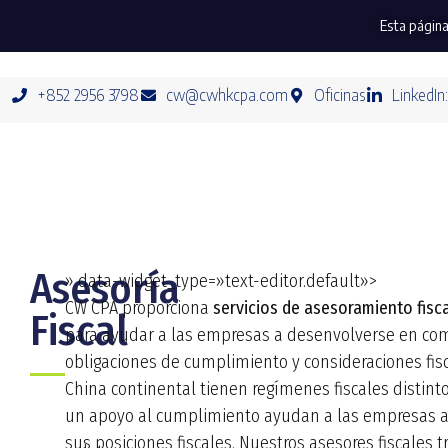
Esta página
+852 2956 3798
cw@cwhkcpa.com
Oficinas
LinkedIn
Asesoría
» data-widget_type=»text-editor.default»>
CW CPA proporciona
servicios de asesoramiento fisc
Fiscal
para ayudar a las empresas a desenvolverse en com
obligaciones de cumplimiento y consideraciones fisc
China continental tienen regímenes fiscales distintos
un apoyo al cumplimiento ayudan a las empresas a g
sus posiciones fiscales. Nuestros asesores fiscales 