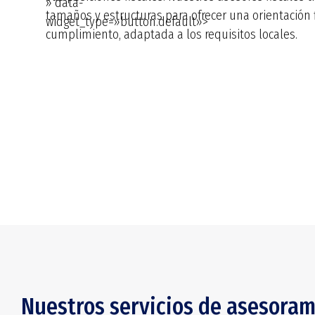
» data-
tamaños y estructuras para ofrecer una orientación f
widget_type=»button.default»>
cumplimiento, adaptada a los requisitos locales.
Nuestros servicios de asesorami