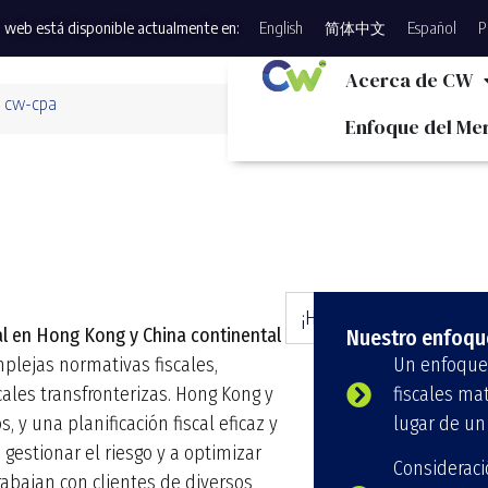
 web está disponible actualmente en:
English
简体中文
Español
P
Acerca de CW
: cw-cpa
Enfoque del Me
¡Hablemos!
al en Hong Kong y China continental
Nuestro enfoqu
plejas normativas fiscales,
Un enfoque 
ales transfronterizas. Hong Kong y
fiscales ma
, y una planificación fiscal eficaz y
lugar de un 
estionar el riesgo y a optimizar
Consideraci
trabajan con clientes de diversos