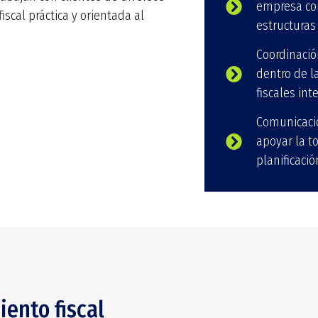
empresa co
iscal práctica y orientada al
estructuras
Coordinació
dentro de l
fiscales int
Comunicació
apoyar la t
planificaci
ento fiscal