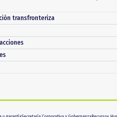
ción transfronteriza
sacciones
les
a y garantía
Secretaría Corporativa y Gobernanza
Recursos Hu