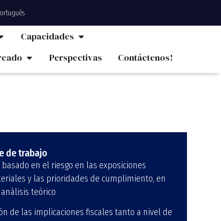
ortuguês
Capacidades
rcado
Perspectivas
Contáctenos!
e de trabajo
basado en el riesgo en las exposiciones
teriales y las prioridades de cumplimiento, en
análisis teórico
ón de las implicaciones fiscales tanto a nivel de