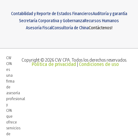
Contabilidad y Reporte de Estados Financieros
Auditoría y garantía
Secretaría Corporativa y Gobernanza
Recursos Humanos
Asesoría Fiscal
Consultoría de China
Contáctenos!
CW
Copyright © 2026 CW CPA. Todos los derechos reservados.
CPA
Política de privacidad
Condiciones de uso
|
es
una
firma
de
asesoría
profesional
y
CPA
que
ofrece
servicios
de