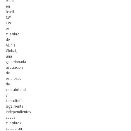
Paulo
en
Brasil.
CW
CPA
es
miembro
de
Allinial
Global,
una
galardonada
asociación
de
empresas
de
contabilidad
y
consultoría
legalmente
independientes
cuyos
miembros
colaboran