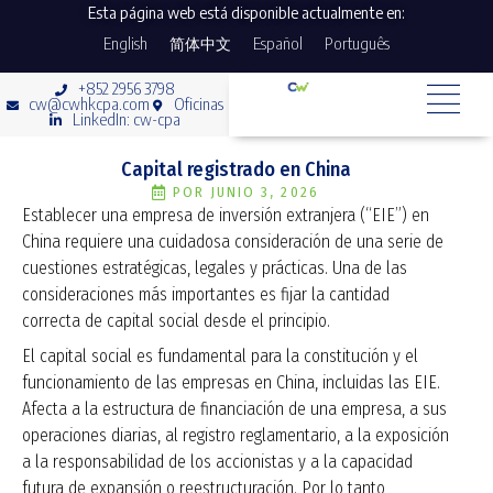
Esta página web está disponible actualmente en:
English
简体中文
Español
Português
+852 2956 3798
cw@cwhkcpa.com
Oficinas
LinkedIn: cw-cpa
Capital registrado en China
POR
JUNIO 3, 2026
Establecer una empresa de inversión extranjera (“EIE”) en
China requiere una cuidadosa consideración de una serie de
cuestiones estratégicas, legales y prácticas. Una de las
consideraciones más importantes es fijar la cantidad
correcta de capital social desde el principio.
El capital social es fundamental para la constitución y el
funcionamiento de las empresas en China, incluidas las EIE.
Afecta a la estructura de financiación de una empresa, a sus
operaciones diarias, al registro reglamentario, a la exposición
a la responsabilidad de los accionistas y a la capacidad
futura de expansión o reestructuración. Por lo tanto,