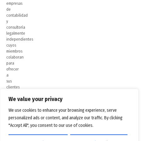
empresas
de
contabilidad
y
consultoría
legalmente
independientes
cuyos
miembros
colaboran
para
ofrecer
a
sus
clientes
las
We value your privacy
mejores
soluciones
We use cookies to enhance your browsing experience, serve
de
su
personalized ads or content, and analyze our traffic. By clicking
clase.
"Accept All", you consent to our use of cookies.