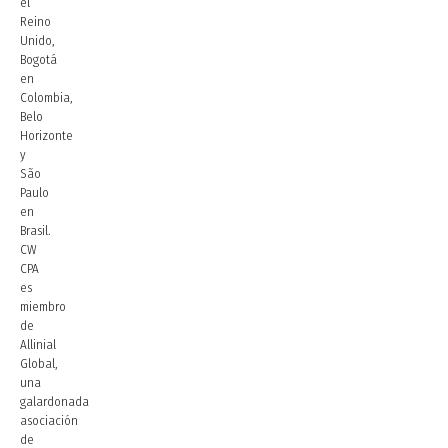
el
Reino
Unido,
Bogotá
en
Colombia,
Belo
Horizonte
y
São
Paulo
en
Brasil.
CW
CPA
es
miembro
de
Allinial
Global,
una
galardonada
asociación
de