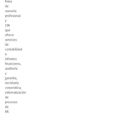
firma
de
asesoría
profesional
y
CPA
que
ofrece
servicios
de
contabilidad
e
informes
financieros,
auditoría
y
garantía,
secretaría
corporativa,
externalización
de
procesos
de
RR.