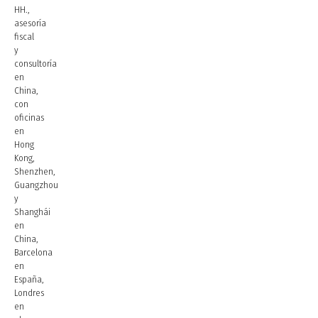
HH.,
asesoría
fiscal
y
consultoría
en
China,
con
oficinas
en
Hong
Kong,
Shenzhen,
Guangzhou
y
Shanghái
en
China,
Barcelona
en
España,
Londres
en