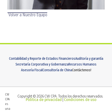
Volver a Nuestro Equipo
Contabilidad y Reporte de Estados Financieros
Auditoría y garantía
Secretaría Corporativa y Gobernanza
Recursos Humanos
Asesoría Fiscal
Consultoría de China
Contáctenos!
CW
Copyright © 2026 CW CPA. Todos los derechos reservados.
CPA
Política de privacidad
Condiciones de uso
|
es
una