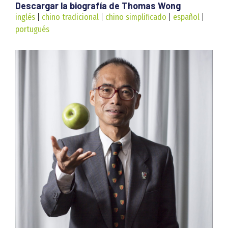
Descargar la biografía de Thomas Wong
inglés
|
chino tradicional
|
chino simplificado
|
español
|
portugués