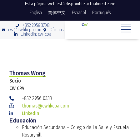
Esta página web está disponible actualmente en:
English
简体中文
Español
Português
+852 2956 3798
cw@cwhkcpa.com
Oficinas
LinkedIn: cw-cpa
Thomas Wong
Socio
CW CPA
+852 2956 0333
thomas@cwhkcpa.com
LinkedIn
Educación
Educación Secundaria – Colegio de La Salle y Escuela
Rosaryhill