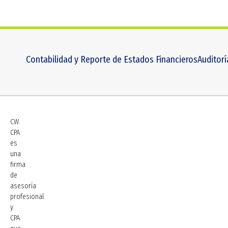
Contabilidad y Reporte de Estados Financieros
Auditorí
CW
CPA
es
una
firma
de
asesoría
profesional
y
CPA