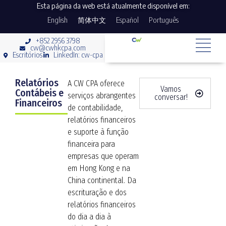
Esta página da web está atualmente disponível em:
English
简体中文
Español
Português
+852 2956 3798
cw@cwhkcpa.com
Escritórios
LinkedIn: cw-cpa
Relatórios
A CW CPA oferece
Vamos
Contábeis e
serviços abrangentes
conversar!
Financeiros
de contabilidade,
relatórios financeiros
e suporte à função
financeira para
empresas que operam
em Hong Kong e na
China continental. Da
escrituração e dos
relatórios financeiros
do dia a dia à