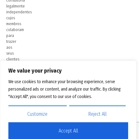
consultoria
legalmente
independentes
cujos
membros
colaboram
para
trazer
aos
seus
clientes
as
We value your privacy
melhores
soluções
We use cookies to enhance your browsing experience, serve
da
sua
personalized ads or content, and analyze our traffic. By clicking
classe.
"Accept All", you consent to our use of cookies.
Customize
Reject All
Accept All