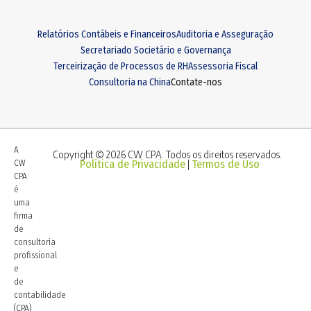
Relatórios Contábeis e Financeiros
Auditoria e Asseguração
Secretariado Societário e Governança
Terceirização de Processos de RH
Assessoria Fiscal
Consultoria na China
Contate-nos
A
Copyright © 2026 CW CPA. Todos os direitos reservados.
CW
Política de Privacidade
Termos de Uso
|
CPA
é
uma
firma
de
consultoria
profissional
e
de
contabilidade
(CPA)