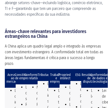
abrange setores-chave—incluindo logística, comércio eletrónico,
TI e F—garantindo que tem um parceiro que compreende as
necessidades específicas da sua indústria.
Áreas-chave relevantes para investidores
estrangeiros na China
A China aplica um quadro legal amplo e integrado às empresas
com investimento estrangeiro. A conformidade total em todas as
áreas legais fundamentais é crítica para o sucesso a longo
prazo.
Acesso
Constituição
Conformidade
Tributação
Trabalho
Propriedade
ESG
Resolução
Conformida
ao
de empresa
e relatórios
e
intelectual
de
de dados e
mercado
emprego
disputas
tecnologia
Lei
Lei
Lei
Medidas
Lei
do
de
Lei
Lei
Litígio:
Lei
das
de
de
imposto
proteção
de
do
lei
de
sociedades
relatório
patentes.
sobre
ambiental
investimento
trabalho
de
cib
Regulamentos
FIL,
Lei
o
Lei
estrangeiro
e
processo
Lei