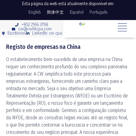
Esta página da web está atualmente disponível em:
English
简体中文
Español
Português
+852 2956 3798
cw@cwhkcpa.com
Escritórios
LinkedIn: cw-cpa
Registo de empresas na China
O estabelecimento bem-sucedido de uma empresa na China
requer um conhecimento profundo do seu complexo panorama
regulamentar. A CW simplifica todo este processo para
empresas estrangeiras, fornecendo um caminho claro para a
entrada no mercado. Seja o seu objetivo uma Empresa
Totalmente Detida por Estrangeiros (WFOE) ou um Escritório de
Representação (RO), o nosso foco é garantir um lançamento
perfeito e em conformidade. Gerimos a configuração completa
da WFOE, desde as consultas legais iniciais até ao registo final,
o que lhe permite contornar a burocracia e concentrar-se no
crescimento do seu negócio principal. A nossa experiência