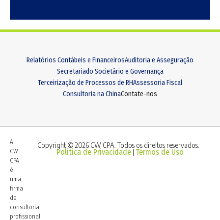
Relatórios Contábeis e Financeiros
Auditoria e Asseguração
Secretariado Societário e Governança
Terceirização de Processos de RH
Assessoria Fiscal
Consultoria na China
Contate-nos
A
Copyright © 2026 CW CPA. Todos os direitos reservados.
CW
Política de Privacidade
Termos de Uso
|
CPA
é
uma
firma
de
consultoria
profissional