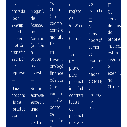
na
do
de
Lista
de
☐
China
trabalho)?
entrada
Negativa
registo
Os
(por
(por
de
de
seus
☐
exemplo,
exemplo,
Acesso
empresas
direitos
As
comércio,
distribuidores,
ao
da
de
suas
manufatura,
comércio
Mercado
China?
proprieda
operações
I)?
eletrónico
(aplicável
intelectual
cumprirão
☐
transfronteiriço,
a
☐
estão
os
Tem
escritório
todos
Desenvolveu
seguros
regulamentos
um
de
os
projeções
e
de
plano
representação)?
investidores)?
financeiras
exequíveis
dados,
para
básicas
na
cibersegurança
☐
☐
pessoal,
(por
China?
e
Uma
Requer
incluindo
exemplo,
proteção
presença
aprovações
contratações
receita,
de
física
especiais,
locais
ponto
PI?
fortalecerá
uma
ou
de
significativamente
joint
pessoal
equilíbrio,
o
venture
destacado?