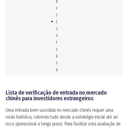
imposto
de
selo
Lei
aduaneira
e
regulamentos
de
imposto
de
importação
Lista de verificação de entrada no mercado
chinês para investidores estrangeiros
Uma entrada bem-sucedida no mercado chinês requer uma
visão holística, cobrindo tudo desde a estratégia inicial até ao
risco operacional a longo prazo. Para facilitar esta avaliação de