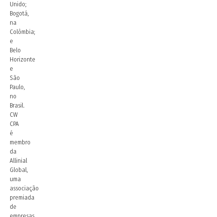
Unido;
Bogotá,
na
Colômbia;
e
Belo
Horizonte
e
São
Paulo,
no
Brasil.
CW
CPA
é
membro
da
Allinial
Global,
uma
associação
premiada
de
empresas