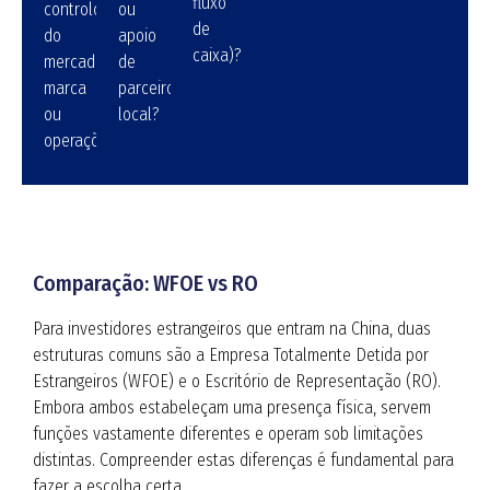
fluxo
controlo
ou
de
do
apoio
caixa)?
mercado,
de
marca
parceiro
ou
local?
operações?
Comparação: WFOE vs RO
Para investidores estrangeiros que entram na China, duas
estruturas comuns são a Empresa Totalmente Detida por
Estrangeiros (WFOE) e o Escritório de Representação (RO).
Embora ambos estabeleçam uma presença física, servem
funções vastamente diferentes e operam sob limitações
distintas. Compreender estas diferenças é fundamental para
fazer a escolha certa.