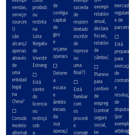
exemplo,
como
exemplo,
de
mercado,
exemplo,
vendas,
proibida
sociedade
configuração,
regulamen
relatório
serviços,
ou
de
capital
e de
anual,
sourcing,
restrita
responsabilidade
de
parceiros?
declarações
I)
na
limitada,
giro
fiscais,
são
Lista
escritório
☐
e
relatório
alcançáveis
Negativa
de
Está
orçamento
de
apenas
de
representação
preparado
operacional?
câmbio)?
através
Investimento
ou
para
de
Estrangeiro?
uma
☐
execução
☐
uma
filial?)
Determinou
de
Planeou
☐
entidade
a
contratos
para
Está
☐
legal
escala
e
conformidade
ciente
Está
na
e
resolução
de
do
familiarizado
China?
âmbito
de
emprego
licenciamento
com
iniciais
disputas
(contratos,
☐
ou
os
da
(por
seguro
Considerou
restrições
procedimentos
sua
exemplo,
social,
modelos
sob
e
operação
arbitragem
lei
alternativos
a
cronogramas